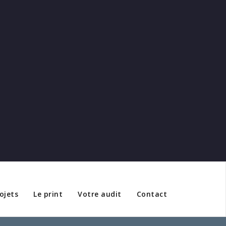
ojets
Le print
Votre audit
Contact