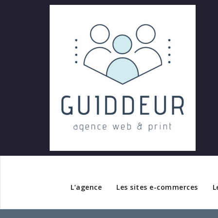
L’agence
Les sites e-commerces
L